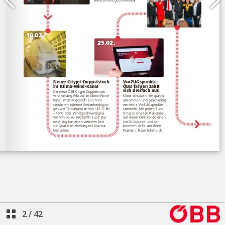
2
/
42